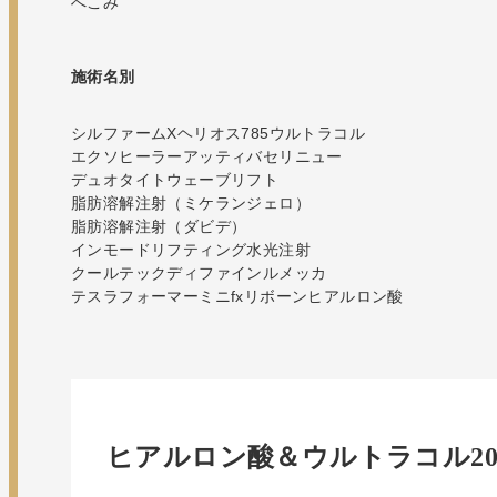
へこみ
施術名別
シルファームX
ヘリオス785
ウルトラコル
エクソヒーラー
アッティバ
セリニュー
デュオタイト
ウェーブリフト
脂肪溶解注射（ミケランジェロ）
脂肪溶解注射（ダビデ）
インモードリフティング
水光注射
クールテックディファイン
ルメッカ
テスラフォーマー
ミニfx
リボーン
ヒアルロン酸
ヒアルロン酸＆ウルトラコル20