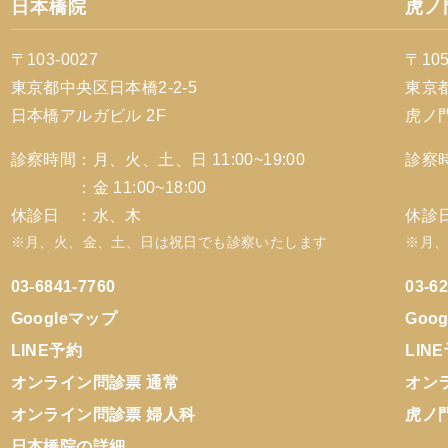
日本橋院
虎ノ
〒103-0027
〒105
東京都中央区日本橋2-2-5
東京都
日本橋アルガビル 2F
虎ノ
診察時間：月、火、土、日 11:00~19:00
診察時
：金 11:00~18:00
：日 
休診日 ：水、木
休診
※月、火、金、土、日は祝日でも診察いたします
※月
03-6841-7760
03-6
Googleマップ
Goo
LINE予約
LIN
オンライン問診票 通常
オン
オンライン問診票 婦人科
虎ノ
日本橋院の詳細