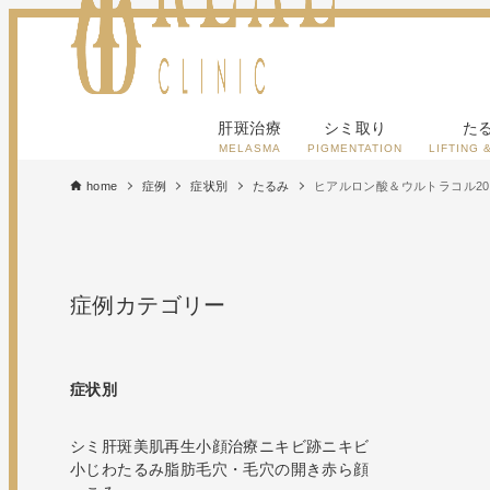
肝斑治療
シミ取り
た
MELASMA
PIGMENTATION
LIFTING 
home
症例
症状別
たるみ
ヒアルロン酸＆ウルトラコル20
症例カテゴリー
症状別
シミ
肝斑
美肌再生
小顔治療
ニキビ跡
ニキビ
小じわ
たるみ
脂肪
毛穴・毛穴の開き
赤ら顔