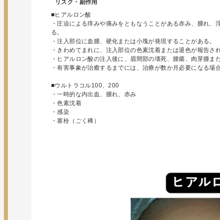
リスク・副作用
■ヒアルロン酸
・圧迫による痒みや痛みをともなうことがある赤み、腫れ、
る。
・注入部位に血腫、硬化または小塊が発現することがある。
・きわめてまれに、注入部位の色素沈着または退色が報告さ
・ヒアルロン酸の注入後に、眉間部の壊死、腫瘍、肉芽腫ま
・有害事象が治癒するまでには、治療が数か月必要になる場
■ウルトラコル100、200
・一時的な内出血、腫れ、赤み
・色素沈着
・感染
・塞栓（ごく稀）