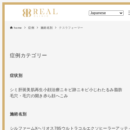
home
症例
施術名別
テスラフォーマー
症例カテゴリー
症状別
シミ
肝斑
美肌再生
小顔治療
ニキビ跡
ニキビ
小じわ
たるみ
脂肪
毛穴・毛穴の開き
赤ら顔
へこみ
施術名別
シルファームX
ヘリオス785
ウルトラコル
エクソヒーラー
アッテ