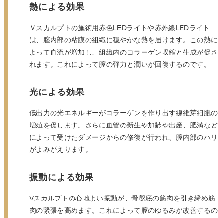
熱による効果
Ｖスカルプトの施術用赤色LEDライトや赤外線LEDライト
は、膣内部の粘膜の組織に穏やかな熱を届けます。この熱に
よって血流が増加し、組織内のコラーゲン収縮と生成が促さ
れます。これによって膣の弾力と潤いが回復するのです。
光による効果
低出力の光エネルギーがコラーゲンを作り出す線維芽細胞の
増殖を促します。さらに血管の新生や加齢や出産、肥満など
によって受けたダメージからの修復が行われ、膣内部のハリ
がよみがえります。
振動による効果
Vスカルプトの心地よい振動が、骨盤底の筋肉を引き締め筋
肉の緊張を高めます。これによって膣のゆるみが改善するの