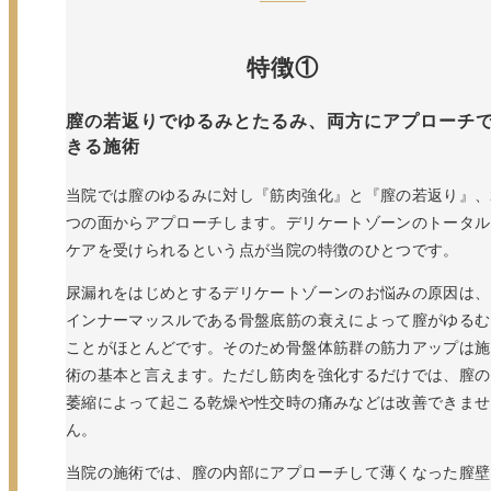
特徴①
膣の若返りでゆるみとたるみ、両方にアプローチ
きる施術
当院では膣のゆるみに対し『筋肉強化』と『膣の若返り』、
つの面からアプローチします。デリケートゾーンのトータル
ケアを受けられるという点が当院の特徴のひとつです。
尿漏れをはじめとするデリケートゾーンのお悩みの原因は、
インナーマッスルである骨盤底筋の衰えによって膣がゆるむ
ことがほとんどです。そのため骨盤体筋群の筋力アップは施
術の基本と言えます。ただし筋肉を強化するだけでは、膣の
萎縮によって起こる乾燥や性交時の痛みなどは改善できませ
ん。
当院の施術では、膣の内部にアプローチして薄くなった膣壁