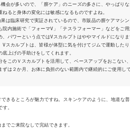
る機会が多いので、「膣ケア」のニーズの多さに、やっぱりな
重ねると身体の変化には敏感になるものですよね。

効果は臨床研究で実証されているので、市販品の膣ケアマシン
も院内施術で「フォーマV」「テスラフォーマー」などをご用
め、パワーという点ではVスカルプトはややマイルドになりま
。Vスカルプトは、皆様が体型に気を付けてジムで運動したり
底上げの手助けをしてくれます。

分をこのＶスカルプトを活用して、ベースアップをおこない
まずは２か月、お体に負担のない範囲内で継続的にご使用し
方できるところが魅力ですね。スキンケアのように、地道な普
です。
始までご来院なしで完結できます。