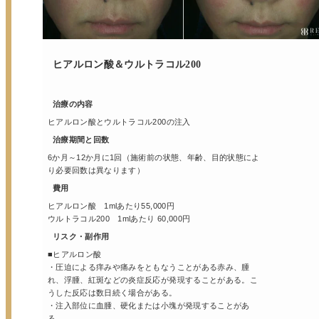
ヒアルロン酸＆ウルトラコル200
治療の内容
ヒアルロン酸とウルトラコル200の注入
治療期間と回数
6か月～12か月に1回（施術前の状態、年齢、目的状態によ
り必要回数は異なります）
費用
ヒアルロン酸 1mlあたり55,000円
ウルトラコル200 1mlあたり 60,000円
リスク・副作用
■ヒアルロン酸
・圧迫による痒みや痛みをともなうことがある赤み、腫
れ、浮腫、紅斑などの炎症反応が発現することがある。こ
うした反応は数日続く場合がある。
・注入部位に血腫、硬化または小塊が発現することがあ
る。